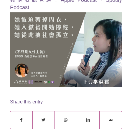
其他收聽管道：
Apple Podcast
、
Spotify
Podcast
Share this entry