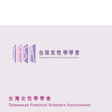
台 灣 女 性 學 學 會
Taiwanese Feminist Scholars Association