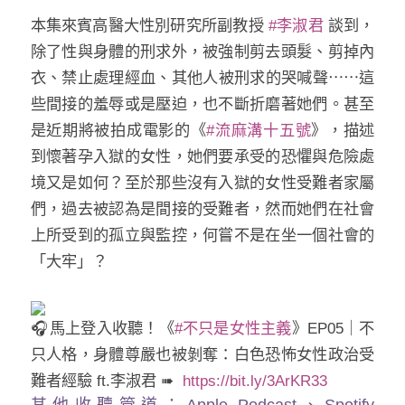
本集來賓高醫大性別研究所副教授
#李淑君
談到，
除了性與身體的刑求外，被強制剪去頭髮、剪掉內
衣、禁止處理經血、其他人被刑求的哭喊聲⋯⋯這
些間接的羞辱或是壓迫，也不斷折磨著她們。甚至
是近期將被拍成電影的《
#流麻溝十五號
》，描述
到懷著孕入獄的女性，她們要承受的恐懼與危險處
境又是如何？至於那些沒有入獄的女性受難者家屬
們，過去被認為是間接的受難者，然而她們在社會
上所受到的孤立與監控，何嘗不是在坐一個社會的
「大牢」？​
馬上登入收聽！《
#不只是女性主義
》EP05｜不
只人格，身體尊嚴也被剝奪：白色恐怖女性政治受
難者經驗 ft.李淑君 ➠ ​
https://bit.ly/3ArKR33​