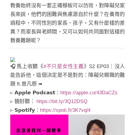
教養始終沒有一套正確模板可以仿效，對障礙兒家
長來說，他們的困難與焦慮源自於什麼？在養育的
過程中，不同性別的家長、孩子，又有什麼樣的差
異？而家長與老師間，又可以如何共同面對這樣的
教養難題呢？
馬上收聽《
#不只是女性主義
》S2 EP03｜沒人
能告訴他，這個決定是不是對的：障礙兒親職的難
題 ft.曾凡慈 ➠
▹ 𝗔𝗽𝗽𝗹𝗲 𝗣𝗼𝗱𝗰𝗮𝘀𝘁：
https://apple.co/43DaCZs
▹ 鏡好聽：
https://bit.ly/3Q12DSQ
▹ 𝗦𝗽𝗼𝘁𝗶𝗳𝘆：
https://spoti.fi/3K7vql4