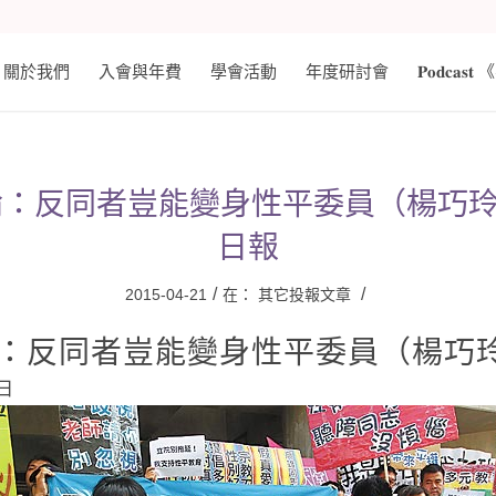
關於我們
入會與年費
學會活動
年度研討會
𝐏𝐨𝐝𝐜
：反同者豈能變身性平委員（楊巧玲）
日報
/
/
2015-04-21
在：
其它投報文章
：反同者豈能變身性平委員（楊巧
4日