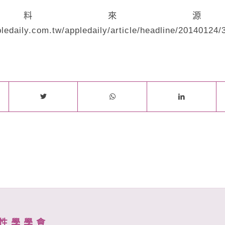
資料來源
ledaily.com.tw/appledaily/article/headline/20140124
性 學 學 會