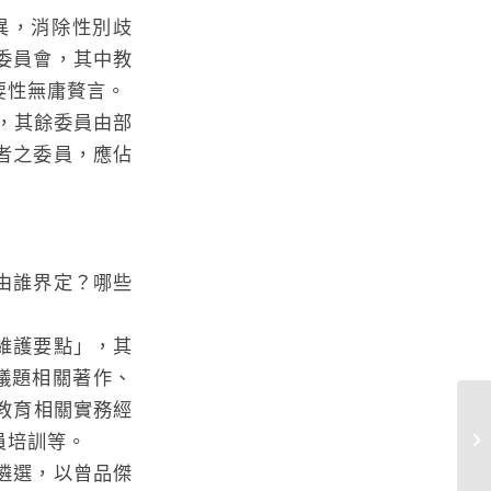
異，消除性別歧
委員會，其中教
要性無庸贅言。
，其餘委員由部
者之委員，應佔
由誰界定？哪些
維護要點」，其
議題相關著作、
教育相關實務經
性
員培訓等。
2
遴選，以曾品傑