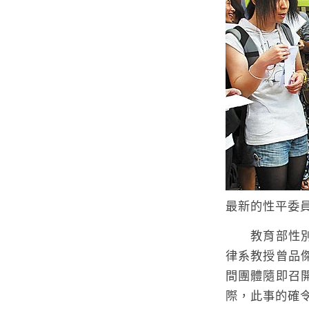
最新的性平委
教育部性別平
律系教授曾品
間團體隨即召
際，此事的確