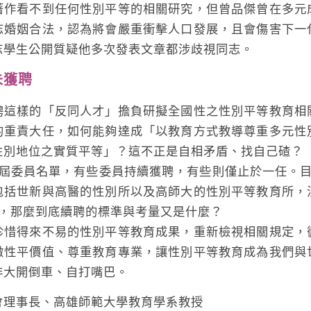
著作看不到任何性別平等的相關研究，但曾品傑曾在多元
志婚姻合法，認為將會嚴重衝擊人口發展，且會傷害下一
志學生公開質疑他多次發表文章都涉歧視同志。
未獲聘
樣的「反同人才」擔負研擬全國性之性別平等教育相
的重責大任，如何能夠達成「以教育方式教導尊重多元性
性別地位之實質平等」？這不正是自相矛盾、找自己碴？
委員名單，有些委員持續獲聘，有些則僅止於一任。目
包括世新與高醫的性別所以及高師大的性別平等教育所，
員，那麼到底續聘的標準與考量又是什麼？
得來不易的性別平等教育成果，重新檢視相關規定，
徹性平價值、尊重教育專業，讓性別平等教育成為我們與
非大開倒車、自打嘴巴。
會理事長、高雄師範大學教育學系教授