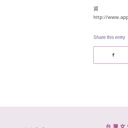
http://www.app
Share this entry
台 灣 女 