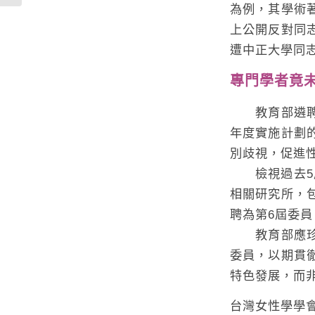
為例，其學術
上公開反對同
遭中正大學同
專門學者竟
教育部遴聘這
年度實施計劃
別歧視，促進
檢視過去5屆
相關研究所，
聘為第6屆委
教育部應珍惜
委員，以期貫
特色發展，而
台灣女性學學