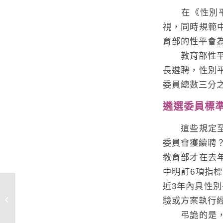
在《性別平等
視，同時規範
育部的性平會
教育部性平教
長遴聘，性別
委員總數三分
遴選委員標
這些規定至少
委員會獲續聘
教育部才在去
中明訂6項指
近3年內具性
(22feminist-12)分享4/12南區聯誼活動
驗或方案執行
相片，期待5/2東區相聚
弔詭的是，對