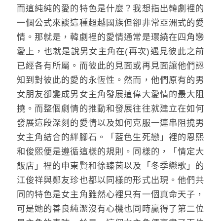
而這純純的愛的特色是什麼？我想指出韓劇裡的
一個公式來談這種超越國族但卻非常亞洲式的愛
情。那就是，韓劇裡的愛情通常是環繞在四角戀
愛上，也就是說男女主角在(再次)遇見彼此之前
已經各有所屬。而彼此的見面或再見面讓他們認
知到對彼此的愛的永恆性。然而，他們原有的男
女朋友卻變成男女主角發展這偉大愛情的最大阻
撓。而整個劇情的推動和發展往往就建立在如何
發展這段深刻的愛情以及如何克服一連串阻撓男
女主角結合的絆腳石。「藍色生死戀」裡的恩熙
和俊熙便是遵循這樣的規則。同樣的，「情定大
飯店」裡的申東賢和徐臻茵以及「冬季戀歌」的
江俊祥與鄭友珍也都以同樣的形式出現。他們共
同的特色是女主角雖然心裡只有一個真命天子，
可是她的善良純潔沒有心機也同時贏得了第二位