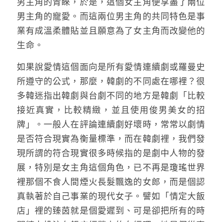
男主角的青睞，於是，這個女主角便享盡了兩位
男主角的寵愛。而這兩位男主角的共同特色是事
業有成溫柔體貼並且願意為了女主角而改變他的
生命。
如果說愛情這個面向是所有愛情連續劇或羅曼史
所遵守的公式，那麼，韓劇的不同處在哪裡？很
多韓迷指出韓劇與台劇不同的地方是韓劇「比較
接近真實，比較精緻，並且使用俊男美女的招
牌」。一般人在評論連續劇好壞時，常常以劇情
是否符合現實為衡量標準，而在韓劇裡，我們發
現所謂的符合現實很多時候指的是劇中人物的發
展，特別是女主角這個角色，已不再是瓊瑤世界
裡那個不食人間煙火長髮飄逸的女郎，而是個認
真執著於自己事業的現代女子。譬如「情定大飯
店」裡的臻茵就是個愛遲到、可是卻把所有的時