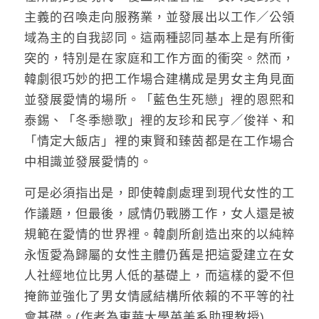
主義的召喚走向服務業，並發展出以工作／公領
域為主的自我認同。這兩種認同基本上是有所衝
突的，特別是在家庭和工作方面的衝突。然而，
韓劇很巧妙的把工作場合建構成是男女主角見面
並發展愛情的場所。「藍色生死戀」裡的恩熙和
泰錫、「冬季戀歌」裡的友珍和民亨／俊祥、和
「情定大飯店」裡的東賢和臻茵都是在工作場合
中相識並發展愛情的。
可是必須指出是，即使韓劇處理到現代女性的工
作議題，但最後，感情仍戰勝工作，女人還是被
規範在愛情的世界裡。韓劇所創造出來的以純粹
永恆愛為歸屬的女性主體仍舊是把這愛建立在女
人社經地位比男人低的基礎上，而這樣的愛不但
掩飾並強化了男女情感結構所依賴的不平等的社
會基礎。(作者為東華大學英美系助理教授)