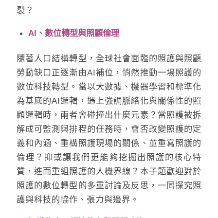
裂？
AI、數位轉型與照顧倫理
隨著人口結構轉型，全球社會面臨的照護與照顧
勞動缺口正逐漸由AI補位，悄然推動一場照護的
數位科技轉型。當以大數據、機器學習和標準化
為基底的AI邏輯，遇上強調脈絡化與關係性的照
顧邏輯時，兩者會碰撞出什麼元素？當照護被拆
解成可監測與排程的任務時，會否改變照護的定
義和內涵、重構照護現場的關係、並重寫照護的
倫理？抑或讓我們更能夠挖掘出照護的核心特
質，進而重組照護的人機界線？本子題歡迎對於
照護的數位轉型的多重討論及反思，一同探究照
護與科技的協作、張力與邊界。