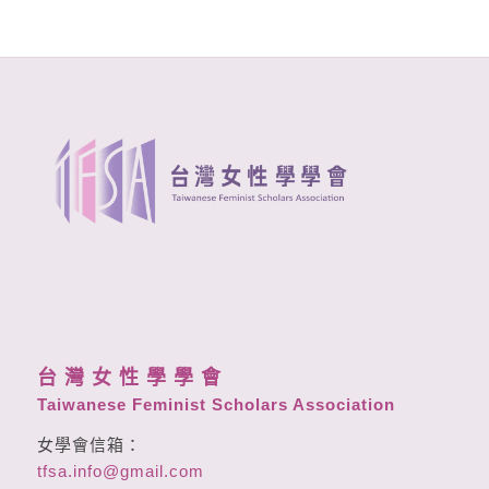
台 灣 女 性 學 學 會
Taiwanese Feminist Scholars Association
女學會信箱：
tfsa.info@gmail.com