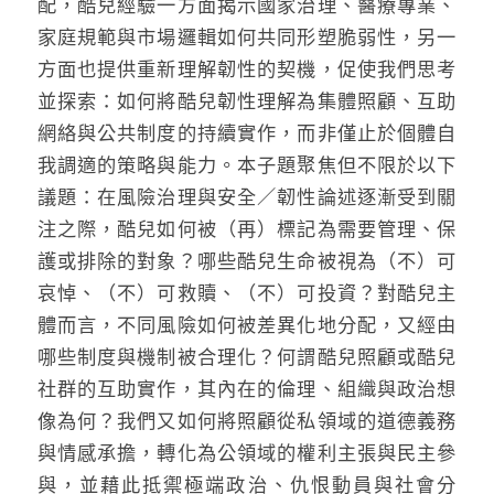
配，酷兒經驗一方面揭示國家治理、醫療專業、
家庭規範與市場邏輯如何共同形塑脆弱性，另一
方面也提供重新理解韌性的契機，促使我們思考
並探索：如何將酷兒韌性理解為集體照顧、互助
網絡與公共制度的持續實作，而非僅止於個體自
我調適的策略與能力。本子題聚焦但不限於以下
議題：在風險治理與安全／韌性論述逐漸受到關
注之際，酷兒如何被（再）標記為需要管理、保
護或排除的對象？哪些酷兒生命被視為（不）可
哀悼、（不）可救贖、（不）可投資？對酷兒主
體而言，不同風險如何被差異化地分配，又經由
哪些制度與機制被合理化？何謂酷兒照顧或酷兒
社群的互助實作，其內在的倫理、組織與政治想
像為何？我們又如何將照顧從私領域的道德義務
與情感承擔，轉化為公領域的權利主張與民主參
與，並藉此抵禦極端政治、仇恨動員與社會分