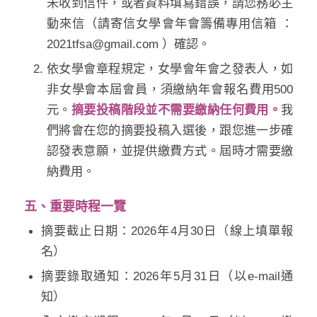
未收到信件，或者資料填寫錯誤，請您務必主
動來信（請寄信女學會年會籌備專用信箱 ：
2021tfsa@gmail.com
）確認。
依女學會章程規定，女學會年會之發表人，如
非女學會本屆會員，須繳納年會報名費用500
元。
摘要投稿階段並不需要繳納任何費用。
我
們將會在您的摘要投稿入選後，跟您進一步確
認發表意願，並提供繳費方式。屆時才需要繳
納費用。
五、重要時程一覽
摘要截止日期：
2026
年
4
月
30
日（線上填單報
名）
摘要錄取通知：
2026
年
5
月
31
日（以
e-mail
通
知）