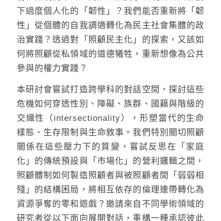
下過度個人化的「韌性」？我們能否重新將「韌
性」從個體的自我調適轉化為民主社會集體的政
治實踐？透過對「照顧民主化」的探索，又該如
何將照顧從私領域的道德犧牲，重新想像為公共
參與的權力實踐？
本研討會嘗試打造跨學科的對話空間，探討這些
危機如何穿透性別、障礙、族群、國籍與階級的
交織性（intersectionality），形塑當代的生命
樣態、生存限制與生命敘事。我們特別關切照顧
關係在這些壓力下的質變，嘗試反思在「家庭
化」的傳統預設與「市場化」的營利邏輯之間，
照顧體制如何製造照顧者與被照顧者間「弱弱相
殘」的結構困局，將相互依存的倫理連帶轉化為
資源爭奪的零和遊戲？邀請來自不同學術領域的
研究者從以下面向展開對話，重構一種承認彼此