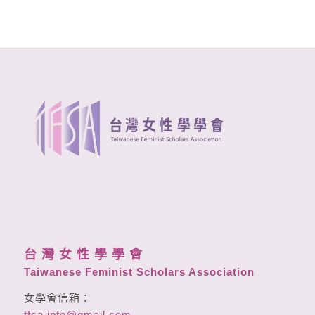
台 灣 女 性 學 學 會
Taiwanese Feminist Scholars Association
女學會信箱：
tfsa.info@gmail.com