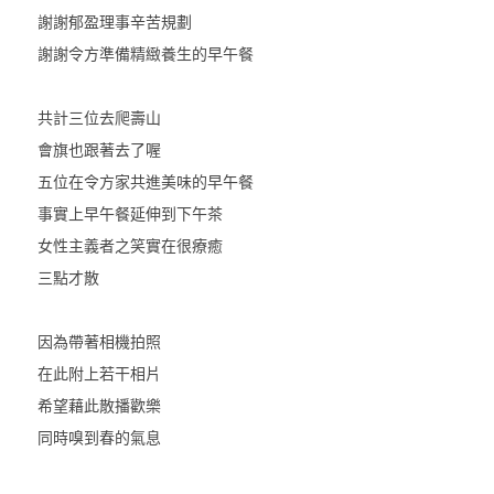
謝謝郁盈理事辛苦規劃
謝謝令方準備精緻養生的早午餐
共計三位去爬壽山
會旗也跟著去了喔
五位在令方家共進美味的早午餐
事實上早午餐延伸到下午茶
女性主義者之笑實在很療癒
三點才散
因為帶著相機拍照
在此附上若干相片
希望藉此散播歡樂
同時嗅到春的氣息