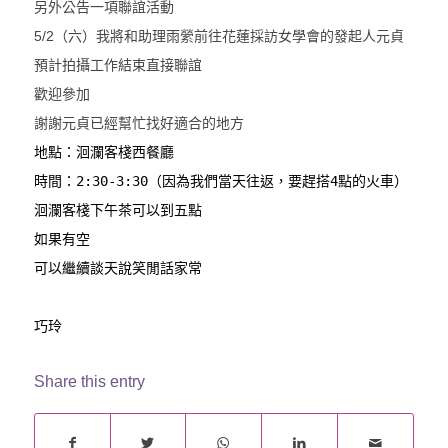
另外公告一項聯誼活動
5/2（六）我將和助理雨縈前往花蓮採訪女學會的發起人元貞
預計拍攝工作結束直接聯誼
歡迎參加
謝謝元貞已經幫忙找好適合的地方
地點：洄瀾客棧西餐廳
時間：2:30-3:30（因為我們當天往返，
要趕搭4點的火車）
洄瀾客棧下午茶可以到五點
如果有空
可以繼續談天說笑閒話家常
巧玲
Share this entry