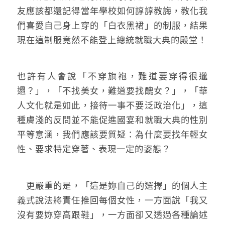
友應該都還記得當年學校如何諄諄教誨，教化我
們喜愛自己身上穿的「白衣黑裙」的制服，結果
現在這制服竟然不能登上總統就職大典的殿堂！
也許有人會說「不穿旗袍，難道要穿得很邋
遢？」，「不找美女，難道要找醜女？」，「華
人文化就是如此，接待一事不要泛政治化」，這
種膚淺的反問並不能促進國宴和就職大典的性別
平等意涵，我們應該要質疑：為什麼要找年輕女
性、要求特定穿著、表現一定的姿態？
更嚴重的是，「這是妳自己的選擇」的個人主
義式說法將責任推回每個女性，一方面說「我又
沒有要妳穿高跟鞋」，一方面卻又透過各種論述