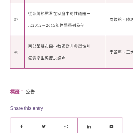
從系統觀點看在家庭中的性議題
－
37
周峻銘、陳
以
2012
－
2015
年性學學刊為例
南部某縣市國小教師對非典型性別
40
李芷寧、王
氣質學生態度之調查
標籤：
公告
Share this entry