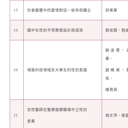
15
社會變遷中的愛情對話
－
依存與獨立
邱美華
16
國中生性別平等教案設計與成效
劉佳蓉、程
劉淑雯、
春、
20
增進科技領域女大專生的性別意識
趙曉美、
佑、
陳育英
女性醫師在醫療服務職場中之性別
31
胡文萍、張
差異