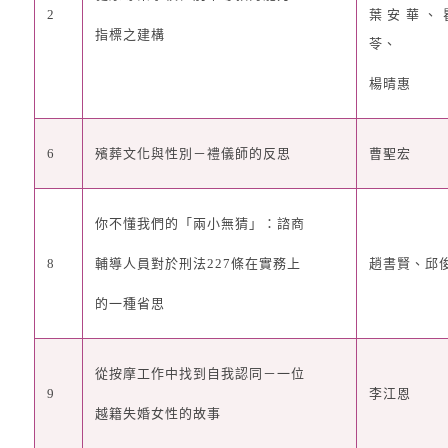
2
葉安華、
指標之建構
苓、
楊晴惠
6
殯葬文化與性別
－
禮儀師的反思
曹聖宏
你不懂我們的「兩小無猜」：諮商
8
趙書賢、邱
輔導人員對於刑法
227
條在實務上
的一種省思
從按摩工作中找到自我認同
－
一位
9
李江恩
越籍失婚女性的故事