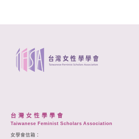
台 灣 女 性 學 學 會
Taiwanese Feminist Scholars Association
女學會信箱：