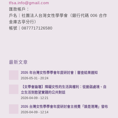
tfsa.info@gmail.com
匯款帳戶：
戶名｜社團法人台灣女性學學會（銀行代碼 006 合作
金庫古亭分行）
帳號｜0877717126580
最新文章
2026 年台灣女性學學會年度研討會｜審查結果通知
2026-05-31 - 20:24
【女學會論壇】障礙女性的生活與權利：從脆弱處境、自
立生活到慾望實踐的公共對話
2026-04-09 - 12:21
2026 台灣女性學學會年度研討會主視覺「誰是港灣」發布
2026-04-09 - 12:14