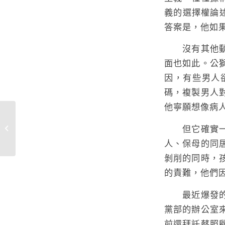
義的選擇權論
答案是，他如
沒有其他動物
面也如此。公
因，有些男人
碼，複製男人
他寧願想像病
但它確實一再
女調查員一樣打擊犯罪
人、保母的同
剝削的同時，
的責難，他們
最近爆發的民
黨部的辦公室
前還拜託蔡照