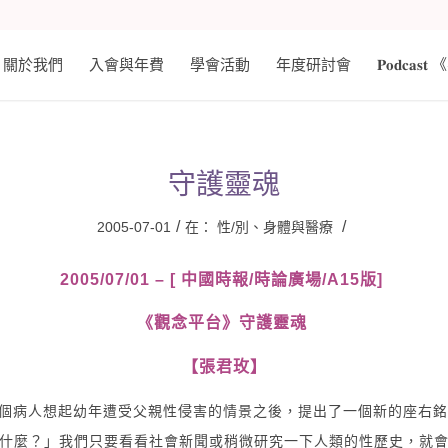
關於我們
入會與年費
學會活動
年度研討會
𝐏𝐨𝐝𝐜
守護靈魂
/
/
2005-07-01
在：
性/別、身體與醫療
2005/07/01 – [ 中國時報/時論廣場/A15版]
《觀念平台》守護靈魂
【張君玫】
個病人想起幼年遭受父親性侵害的情景之後，提出了一個新的座右銘
什麼？」我們只要看看社會新聞或稍微研究一下人類的性歷史，就