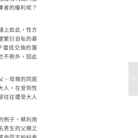
擇者的權利呢？
緒上如此，性方
便繁衍自私的基
子當成交換的籌
也不例外，因此
。
父、母親的同居
破
大人。在受到性
卻往往遭受大人
的例子。蔡利用
名男生的父親之
黨內同志紛紛表