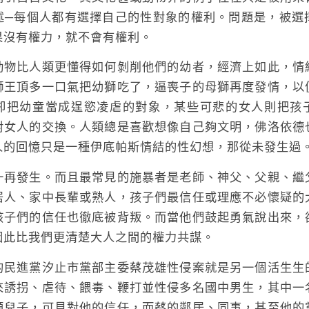
述─每個人都有選擇自己的性對象的權利。問題是，被選
果沒有權力，就不會有權利。
比人類更懂得如何剝削他們的幼者，經濟上如此，情
獅王頂多一口氣把幼獅吃了，逼喪子的母獅再度發情，以
卻把幼童當成逞慾凌虐的對象，某些可悲的女人則把孩
對女人的交換。人類總是喜歡想像自己夠文明，佛洛依德
人的回憶只是一種伊底帕斯情結的性幻想，那從未發生過
發生。而且最常見的施暴者是老師、神父、父親、繼
居人、家中長輩或熟人，孩子們最信任或理應不必懷疑的
孩子們的信任也徹底被背叛。而當他們鼓起勇氣說出來，
因此比我們更清楚大人之間的權力共謀。
進黨汐止市黨部主委蔡茂雄性侵案就是另一個活生生
來誘拐、虐待、餵毒、鞭打並性侵多名國中男生，其中一
顧兒子，可見對他的信任，而蔡的鄰居、同事，甚至他的