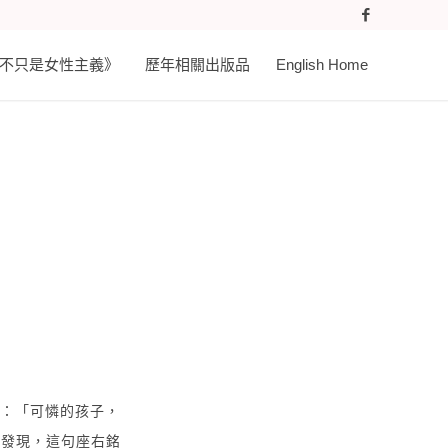
𝐚𝐬𝐭 《不只是女性主義》
歷年相關出版品
English Home
：「可憐的孩子，
會發現，這句座右銘