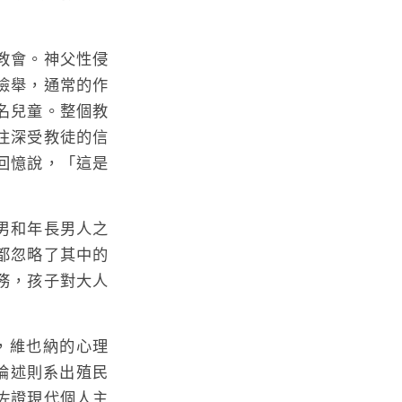
教會。神父性侵
檢舉，通常的作
名兒童。整個教
往深受教徒的信
回憶說，「這是
男和年長男人之
都忽略了其中的
務，孩子對大人
貨，維也納的心理
論述則系出殖民
佐證現代個人主