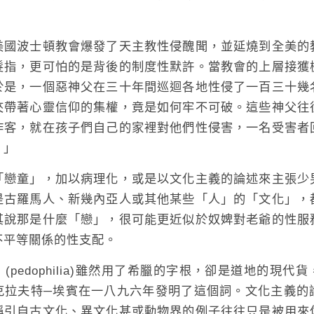
波士頓教會爆發了天主教性侵醜聞，並延燒到全美的
髮指，更可怕的是背後的制度性默許。當教會的上層接獲
於是，一個惡神父在三十年間巡迴各地性侵了一百三十幾
夾帶著心靈信仰的集權，竟是如何牢不可破。這些神父往
作客，就在孩子們自己的家裡對他們性侵害，一名受害者
。」
童」，加以病理化，或是以文化主義的論述來主張少
是古羅馬人、新幾內亞人或其他某些「人」的「文化」，
其說那是什麼「戀」，很可能更近似於奴婢對老爺的性服
不平等關係的性支配。
edophilia)雖然用了希臘的字根，卻是道地的現代
克拉夫特─埃賓在一八九六年發明了這個詞。文化主義的
稱引自古文化、異文化甚或動物界的例子往往只是被用來