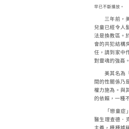
早已不斷播放。
三年前，美國
兒童已經令人
法是換教區。
會的共犯結構
任，請到家中
對靈魂的強姦
美其名為「戀
間的性關係乃
權力施為。與
的依賴，一種
「戀童症」(p
醫生理查德．
主義，種種據