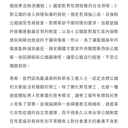
娼妓業且無須繳稅；2.國家對男性嫖妓權的合法保障；3.
對公娼的收入與隱私權的剝削，規定老鴇抽三成，且強制
公娼接受性病檢查，對嫖客卻不做同樣的要求，這都是國
外妓權運動最反對的制度；以及4.公娼館對風化區內弱勢
居民與婦幼造成的干擾與傷害。所以，為了讓復娼兩年的
傷害能夠減到最低，婦女團體才要求市府關閉華西街公娼
館，收回歸綏街公娼館牌照，讓原公娼自行經營，不受公
娼館剝削。
再者，我們認為龐議員附和某些工運人士，認定去嫖公娼
的大都是沒有婚姻的勞工，除了醜化男性勞工﹐也是一種
過度體貼男人性需要的思考模式﹐讓勞工替所有嫖妓的男
人背負了原罪。這個論調與一些婦運者互相唱和﹐過度美
化女性從娼的自主性選擇﹐而不視長久以來台灣公娼制度
在性意識形態與性別平等關係上對社會產生的嚴重不良影