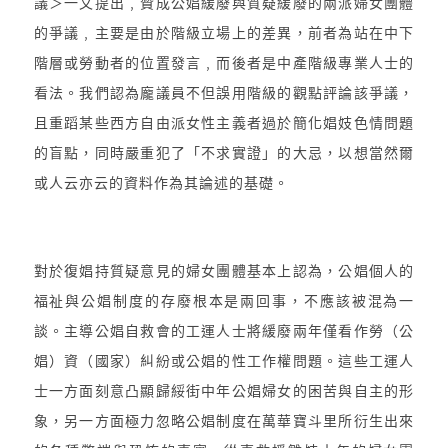
議＞一文提出﹐贊成公娼緩廢與質疑緩廢的兩派婦女團體
的爭議﹐主要是由於階級立場上的差異，前者為站在中下
階層或勞動者的位置發言﹐而後者是中產階級專業人士的
看法。我們認為龐議員不但誤用階級的觀點評論該爭議，
且重蹈某些西方自由派女性主義者過於簡化娼妓色情問題
的盲點，同時嚴重犯了「不求實證」的大忌，以想當然爾
或人云亦云的資料作為其論述的基礎。
對於復娼持質疑意見的婦女團體基本上認為，公娼個人的
福祉與公娼制度的存廢根本是兩回事，不應該被混為一
談。主導公娼自救會的工運人士將緩廢兩年僅看作勞（公
娼）資（國家）糾紛或公娼的性工作權問題。這些工運人
士一方面刻意凸顯歸綏街中年公娼婦女的困苦與自主的形
象，另一方面極力忽略公娼制度在萬華寶斗里所衍生出來