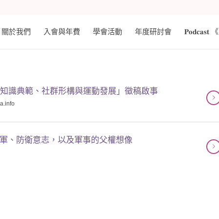
關於我們
入會與年費
學會活動
年度研討會
𝐏𝐨𝐝𝐜
義：知識典範、社群形構與運動發展」徵稿啟事
sa.info
從軍、防衛意志，以及軍事的父權想像