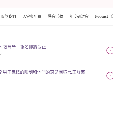
關於我們
入會與年費
學會活動
年度研討會
𝐏𝐨𝐝𝐜
織、教育學｜報名即將截止
fo
？男子氣概的限制和他們的育兒困境 ft.王舒芸